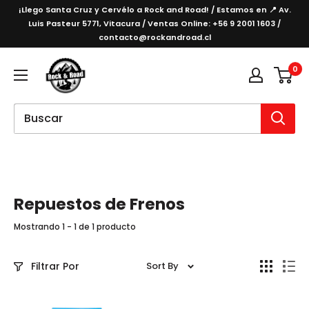
Ir
¡Llego Santa Cruz y Cervélo a Rock and Road! / Estamos en 📍 Av.
directamente
Luis Pasteur 5771, Vitacura / Ventas Online: +56 9 2001 1603 /
contacto@rockandroad.cl
al
contenido
Rockandroad
0
Repuestos de Frenos
Mostrando 1 - 1 de 1 producto
Filtrar Por
Sort By