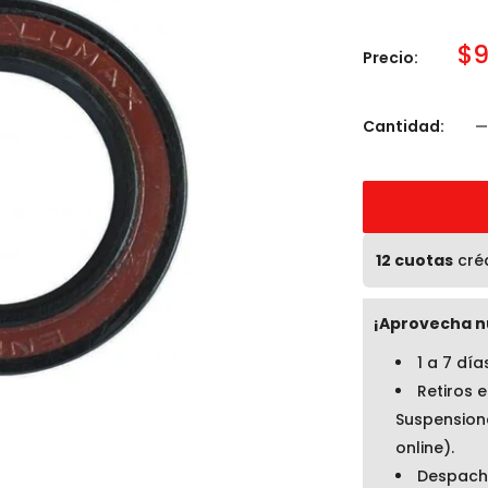
Pr
$9
Precio:
d
ve
Cantidad:
12 cuotas
créd
¡Aprovecha n
1 a 7 dí
Retiros e
Suspension
online).
Despacha