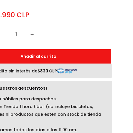
ecio
.990 CLP
e
nta
Añadir al carrito
ito sin interés de
$833 CLP
uestros descuentos!
as hábiles para despachos.
n Tienda 1 hora hábil (no incluye bicicletas,
es ni productos que esten con stock de tienda
mos todos los días a las 11:00 am.