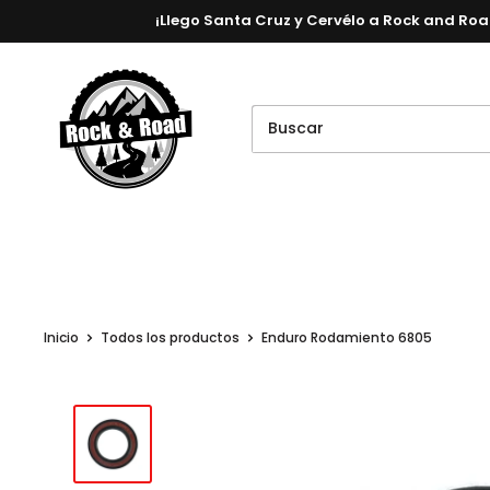
Ir
¡Llego Santa Cruz y Cervélo a Rock and Road
directamente
al
Rockandroad
contenido
Bicicletas
Indumentaria
Repuestos
Inicio
Todos los productos
Enduro Rodamiento 6805