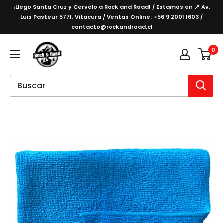
Ir
¡Llego Santa Cruz y Cervélo a Rock and Road! / Estamos en 📍 Av.
directamente
Luis Pasteur 5771, Vitacura / Ventas Online: +56 9 2001 1603 /
contacto@rockandroad.cl
al
contenido
Rockandroad
0