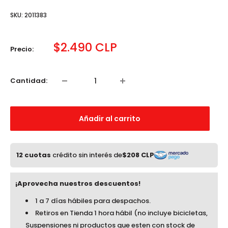
SKU:
2011383
Precio
$2.490 CLP
Precio:
de
venta
Cantidad:
Añadir al carrito
12 cuotas
crédito sin interés de
$208 CLP
¡Aprovecha nuestros descuentos!
1 a 7 días hábiles para despachos.
Retiros en Tienda 1 hora hábil (no incluye bicicletas,
Suspensiones ni productos que esten con stock de